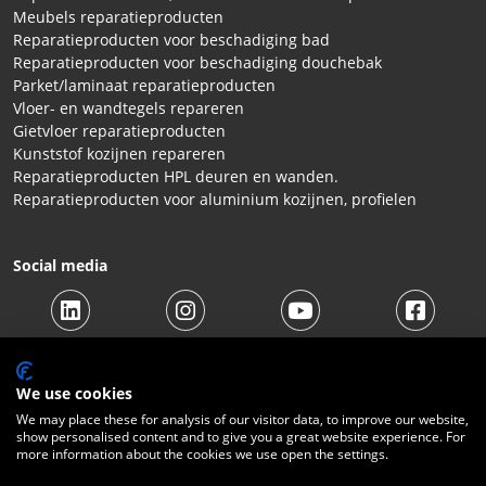
Meubels reparatieproducten
Reparatieproducten voor beschadiging bad
Reparatieproducten voor beschadiging douchebak
Parket/laminaat reparatieproducten
Vloer- en wandtegels repareren
Gietvloer reparatieproducten
Kunststof kozijnen repareren
Reparatieproducten HPL deuren en wanden.
Reparatieproducten voor aluminium kozijnen, profielen
Social media
We use cookies
We may place these for analysis of our visitor data, to improve our website,
show personalised content and to give you a great website experience. For
more information about the cookies we use open the settings.
© 2026 Beltraco Benelux B.V. |
Algemene voorwaarden
|
Privacy Statement
|
Cookies
|
Herroepingsrecht
|