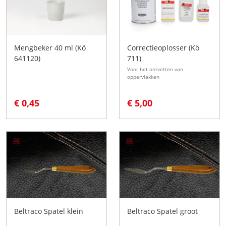
Mengbeker 40 ml (Kö
Correctieoplosser (Kö
641120)
711)
Voor het ontvetten van
oppervlakken
€ 0,45
€ 5,00
Beltraco Spatel klein
Beltraco Spatel groot