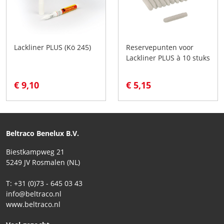
Lackliner PLUS (Kö 245)
Reservepunten voor
Lackliner PLUS à 10 stuks
€ 9,10
€ 5,15
Beltraco Benelux B.V.
Biestkampweg 21
5249 JV Rosmalen (NL)
T: +31 (0)73 - 645 03 43
info@beltraco.nl
www.beltraco.nl