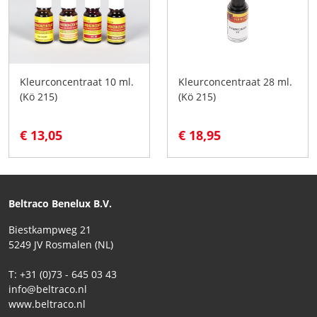
Kleurconcentraat 10 ml.
Kleurconcentraat 28 ml.
(Kö 215)
(Kö 215)
€ 13,05
€ 18,95
Beltraco Benelux B.V.
Biestkampweg 21
5249 JV Rosmalen (NL)
T: +31 (0)73 - 645 03 43
info@beltraco.nl
www.beltraco.nl