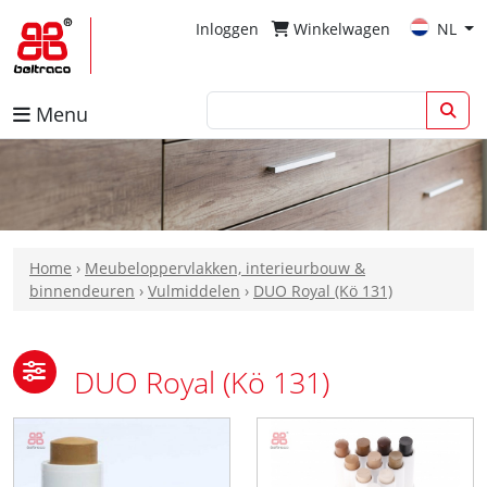
Inloggen
Winkelwagen
NL
Menu
Home
›
Meubeloppervlakken, interieurbouw &
binnendeuren
›
Vulmiddelen
›
DUO Royal (Kö 131)
DUO Royal (Kö 131)