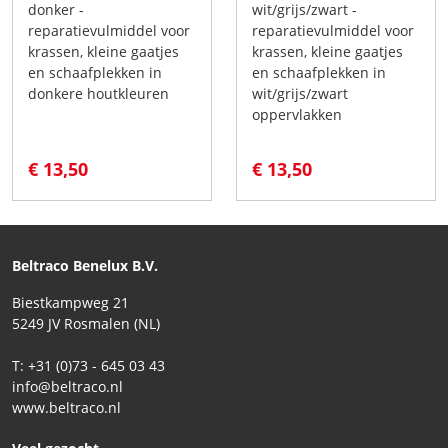
donker -
wit/grijs/zwart -
reparatievulmiddel voor
reparatievulmiddel voor
krassen, kleine gaatjes
krassen, kleine gaatjes
en schaafplekken in
en schaafplekken in
donkere houtkleuren
wit/grijs/zwart
oppervlakken
€ 13,50
€ 13,50
Beltraco Benelux B.V.
Biestkampweg 21
5249 JV Rosmalen (NL)
T: +31 (0)73 - 645 03 43
info@beltraco.nl
www.beltraco.nl