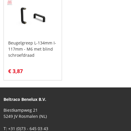
Beugelgreep L-134mm I-
117mm - M6 met blind
schroefdraad
€ 3,87
Beltraco Benelux B.V.
Biestkampweg 21
5249 JV Rosmalen (NL)
T: +31 (0)73 - 645 03 43