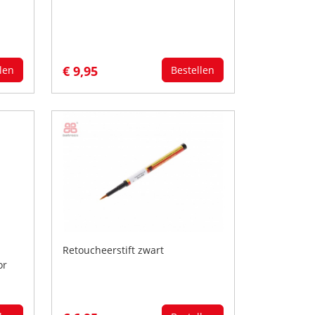
€ 9,95
len
Bestellen
-
Retoucheerstift zwart
or