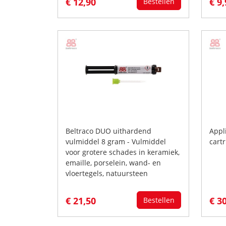
€ 12,90
€ 9
Bestellen
Beltraco DUO uithardend
Appl
vulmiddel 8 gram - Vulmiddel
cartr
voor grotere schades in keramiek,
emaille, porselein, wand- en
vloertegels, natuursteen
€ 21,50
€ 3
Bestellen