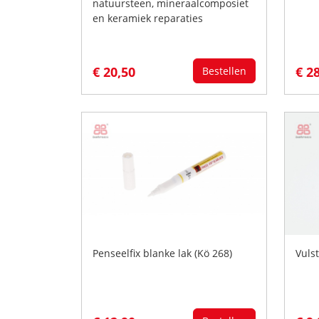
natuursteen, mineraalcomposiet
en keramiek reparaties
€ 20,50
€ 2
Bestellen
Penseelfix blanke lak (Kö 268)
Vuls