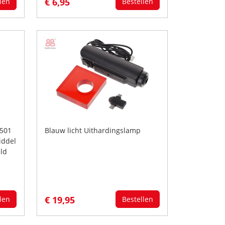
€ 6,95
len
Bestellen
S501
Blauw licht Uithardingslamp
iddel
ld
€ 19,95
len
Bestellen