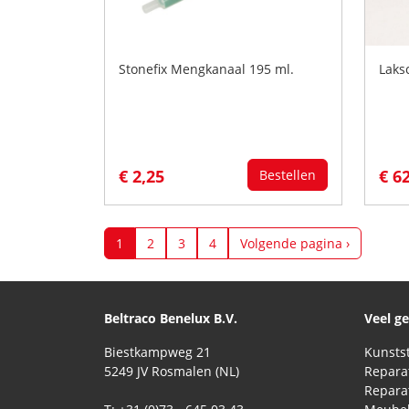
Stonefix Mengkanaal 195 ml.
Laks
€ 2,25
€ 6
Bestellen
1
2
3
4
Volgende pagina ›
Beltraco Benelux B.V.
Veel g
Biestkampweg 21
5249 JV Rosmalen (NL)