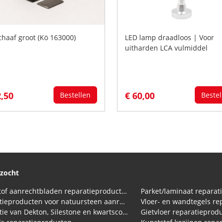
chaaf groot (Kö 163000)
LED lamp draadloos | Voor
uitharden LCA vulmiddel
2,50
€ 60,00
Bestellen
Bestel
ezocht
Kunststof aanrechtbladen reparatieproducten (HPL en Volkern)
Parket/laminaat reparat
Reparatieproducten voor natuursteen aanrechtblad
Vloer- en wandtegels re
Reparatie van Dekton, Silestone en kwartscomposiet aanrechtbladen
Gietvloer reparatieprod