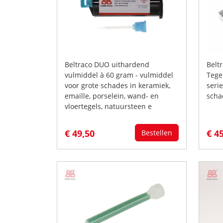
Beltraco DUO uithardend
Beltr
vulmiddel à 60 gram - vulmiddel
Tege
voor grote schades in keramiek,
seri
emaille, porselein, wand- en
scha
vloertegels, natuursteen e
€ 49,50
€ 4
Bestellen