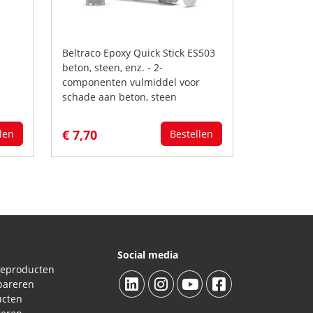
Beltraco Epoxy Quick Stick ES503
beton, steen, enz. - 2-
componenten vulmiddel voor
schade aan beton, steen
€ 7,70
len
Bestellen
Social media
ieproducten
pareren
ucten