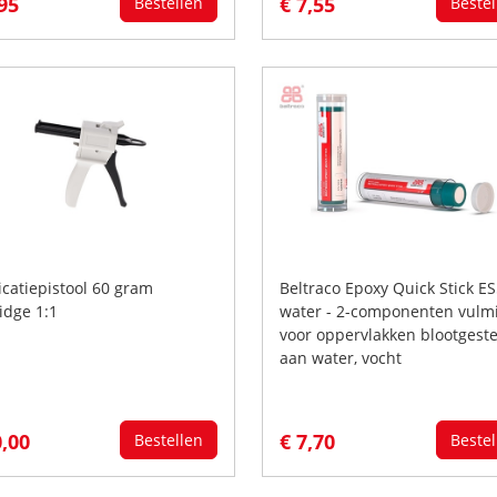
,95
€ 7,55
Bestellen
Bestel
icatiepistool 60 gram
Beltraco Epoxy Quick Stick E
idge 1:1
water - 2-componenten vulm
voor oppervlakken blootgeste
aan water, vocht
0,00
€ 7,70
Bestellen
Bestel