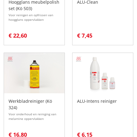
Hoogglans meubelpolish
ALU-Clean
set (Kö 503)
Voor reinigen en opfrissen van
hoogglans oppervlakken
€ 22,60
€ 7,45
Werkbladreiniger (Kö
ALU-Intens reiniger
324)
Voor onderhoud en reiniging van
melamine oppervlakken
€ 16,80
€ 6,15