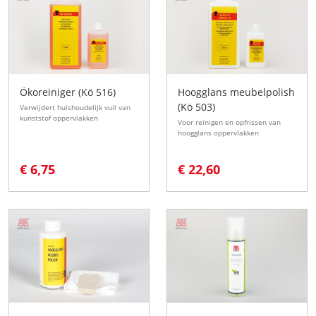
Ökoreiniger (Kö 516)
Hoogglans meubelpolish
(Kö 503)
Verwijdert huishoudelijk vuil van
kunststof oppervlakken
Voor reinigen en opfrissen van
hoogglans oppervlakken
€ 6,75
€ 22,60