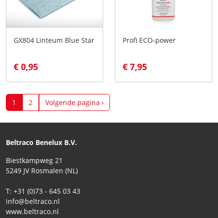
GX804 Linteum Blue Star
Profi ECO-power
€ 0,95
€ 7,95
1
2
Volgende pagina ›
Beltraco Benelux B.V.
Biestkampweg 21
5249 JV Rosmalen (NL)
T: +31 (0)73 - 645 03 43
info@beltraco.nl
www.beltraco.nl