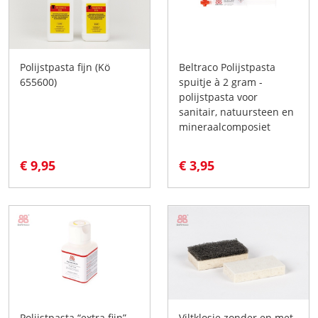
Polijstpasta fijn (Kö
Beltraco Polijstpasta
655600)
spuitje à 2 gram -
polijstpasta voor
sanitair, natuursteen en
mineraalcomposiet
€ 9,95
€ 3,95
Polijstpasta “extra fijn”
Viltklosje zonder en met