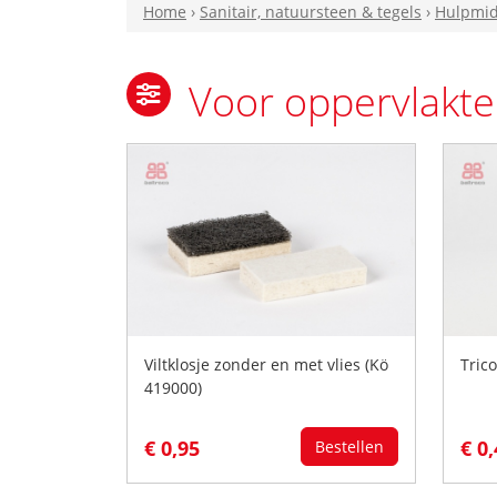
Home
›
Sanitair, natuursteen & tegels
›
Hulpmid
Voor oppervlakte
Viltklosje zonder en met vlies (Kö
Tric
419000)
€ 0,95
€ 0
Bestellen