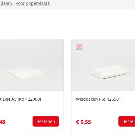
delen
›
Voor oppervlakte
ot DIN A5 (Kö 422000)
Wisdoeken (Kö 426501)
,48
€ 0,55
Bestellen
Bestel