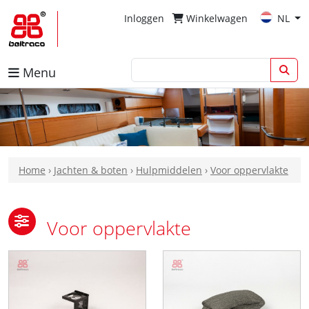
Inloggen
Winkelwagen
NL
Menu
Home
›
Jachten & boten
›
Hulpmiddelen
›
Voor oppervlakte
Voor oppervlakte