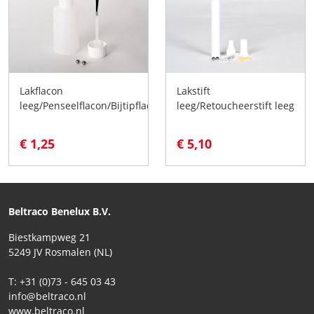
Lakflacon
Lakstift
leeg/Penseelflacon/Bijtipflacon
leeg/Retoucheerstift leeg
€ 1,25
€ 5,10
Beltraco Benelux B.V.
Biestkampweg 21
5249 JV Rosmalen (NL)
T: +31 (0)73 - 645 03 43
info@beltraco.nl
www.beltraco.nl