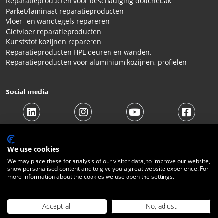
Reparatieproducten voor beschadiging douchebak
Parket/laminaat reparatieproducten
Vloer- en wandtegels repareren
Gietvloer reparatieproducten
Kunststof kozijnen repareren
Reparatieproducten HPL deuren en wanden.
Reparatieproducten voor aluminium kozijnen, profielen
Social media
We use cookies
We may place these for analysis of our visitor data, to improve our website,
show personalised content and to give you a great website experience. For
more information about the cookies we use open the settings.
© 2026 Beltraco Benelux B.V. |
Algemene voorwaarden
|
Privacy Statement
|
Cookies
|
Herroepingsrecht
|
Verzendkosten
|
Contact
Accept all
No, adjust