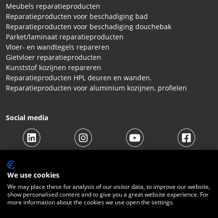
Meubels reparatieproducten
Reparatieproducten voor beschadiging bad
Reparatieproducten voor beschadiging douchebak
Parket/laminaat reparatieproducten
Vloer- en wandtegels repareren
Gietvloer reparatieproducten
Kunststof kozijnen repareren
Reparatieproducten HPL deuren en wanden.
Reparatieproducten voor aluminium kozijnen, profielen
Social media
We use cookies
We may place these for analysis of our visitor data, to improve our website,
show personalised content and to give you a great website experience. For
more information about the cookies we use open the settings.
© 2026 Beltraco Benelux B.V. |
Algemene voorwaarden
|
Privacy Statement
|
Cookies
|
Herroepingsrecht
|