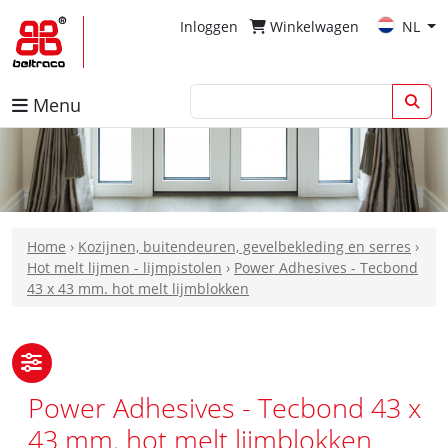
Inloggen
Winkelwagen
NL
Menu
Home
›
Kozijnen, buitendeuren, gevelbekleding en serres
›
Hot melt lijmen - lijmpistolen
›
Power Adhesives - Tecbond
43 x 43 mm. hot melt lijmblokken
Power Adhesives - Tecbond 43 x
43 mm. hot melt lijmblokken