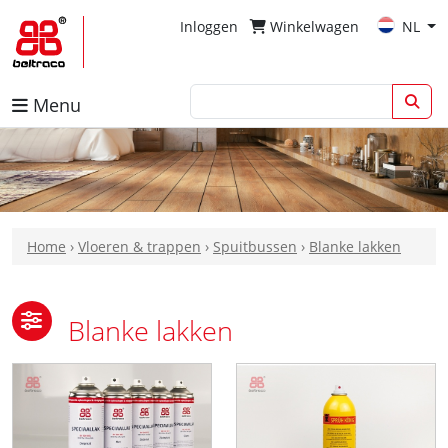
Inloggen
Winkelwagen
NL
Menu
Home
›
Vloeren & trappen
›
Spuitbussen
›
Blanke lakken
Blanke lakken