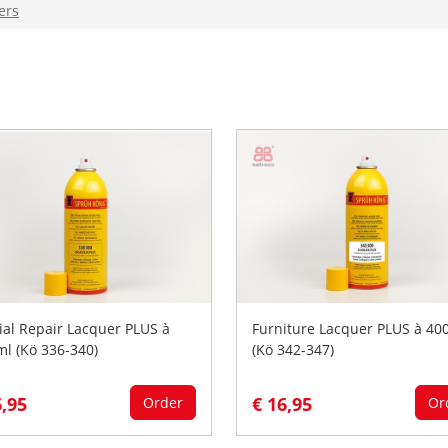
ers
ial Repair Lacquer PLUS à
Furniture Lacquer PLUS à 40
ml (Kö 336-340)
(Kö 342-347)
6,95
€ 16,95
Order
Or