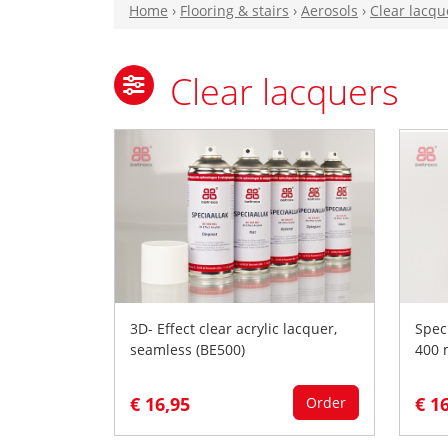
Home
›
Flooring & stairs
›
Aerosols
›
Clear lacqu
Clear lacquers
3D- Effect clear acrylic lacquer,
Spec
seamless (BE500)
400 
€ 16,95
€ 1
Order