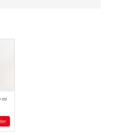
0 ml
der