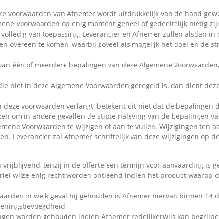
dere voorwaarden van Afnemer wordt uitdrukkelijk van de hand gew
ne Voorwaarden op enig moment geheel of gedeeltelijk nietig zijn
olledig van toepassing. Leverancier en Afnemer zullen alsdan in 
en overeen te komen, waarbij zoveel als mogelijk het doel en de st
 van één of meerdere bepalingen van deze Algemene Voorwaarden, d
t die niet in deze Algemene Voorwaarden geregeld is, dan dient dez
an deze voorwaarden verlangt, betekent dit niet dat de bepalingen d
iezen om in andere gevallen de stipte naleving van de bepalingen 
gemene Voorwaarden te wijzigen of aan te vullen. Wijzigingen ten
. Leverancier zal Afnemer schriftelijk van deze wijzigingen op de
 vrijblijvend, tenzij in de offerte een termijn voor aanvaarding is 
rlei wijze enig recht worden ontleend indien het product waarop d
aarden in welk geval hij gehouden is Afnemer hiervan binnen 14 dag
keningsbevoegdheid.
dingen worden gehouden indien Afnemer redelijkerwijs kan begrijpe