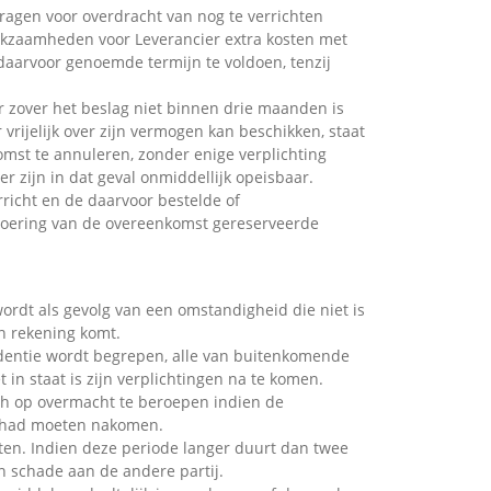
ragen voor overdracht van nog te verrichten
rkzaamheden voor Leverancier extra kosten met
aarvoor genoemde termijn te voldoen, tenzij
or zover het beslag niet binnen drie maanden is
rijelijk over zijn vermogen kan beschikken, staat
omst te annuleren, zonder enige verplichting
r zijn in dat geval onmiddellijk opeisbaar.
richt en de daarvoor bestelde of
voering van de overeenkomst gereserveerde
ordt als gevolg van een omstandigheid die niet is
jn rekening komt.
dentie wordt begrepen, alle van buitenkomende
in staat is zijn verplichtingen na te komen.
ich op overmacht te beroepen indien de
is had moeten nakomen.
ten. Indien deze periode langer duurt dan twee
n schade aan de andere partij.