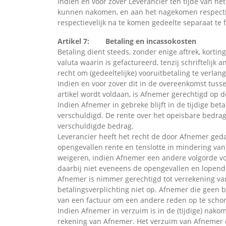
Indien en voor zover Leverancier ten tijde van he
kunnen nakomen, en aan het nagekomen respectie
respectievelijk na te komen gedeelte separaat te
Artikel 7: Betaling en incassokosten
Betaling dient steeds, zonder enige aftrek, korti
valuta waarin is gefactureerd, tenzij schriftelijk
recht om (gedeeltelijke) vooruitbetaling te verlang
Indien en voor zover dit in de overeenkomst tuss
artikel wordt voldaan, is Afnemer gerechtigd op 
Indien Afnemer in gebreke blijft in de tijdige be
verschuldigd. De rente over het opeisbare bedra
verschuldigde bedrag.
Leverancier heeft het recht de door Afnemer geda
opengevallen rente en tenslotte in mindering va
weigeren, indien Afnemer een andere volgorde voo
daarbij niet eveneens de opengevallen en lopend
Afnemer is nimmer gerechtigd tot verrekening va
betalingsverplichting niet op. Afnemer die geen 
van een factuur om een andere reden op te schor
Indien Afnemer in verzuim is in de (tijdige) nakom
rekening van Afnemer. Het verzuim van Afnemer die