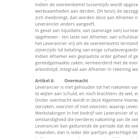
Indien de overeenkomst tussentijds wordt opgezeg
werkzaamheden aan derden. Dit tenzij de opzegg
zich meebrengt, dan worden deze aan Afnemer in
Leverancier anders aangeeft.
In geval van liquidatie, van (aanvrage van) surse
opgeheven - ten laste van Afnemer, van schuldsan
het Leverancier vrij om de overeenkomst terstond
zijnerzijds tot betaling van enige schadevergoedi
Indien Afnemer een geplaatste order geheel of ge
gereedgemaakte zaken, vermeerderd met de eventu
arbeidstijd, integraal aan Afnemer in rekening w
Artikel 6: Overmacht
Leverancier is niet gehouden tot het nakomen van
te wijten aan schuld, en noch krachtens de wet, e
Onder overmacht wordt in deze Algemene Voorwaa
oorzaken, voorzien of niet-voorzien, waarop Lever
Werkstakingen in het bedrijf van Leverancier of 
omstandigheid die (verdere) nakoming van de ove
Leverancier kan gedurende de periode dat de ove
maanden, dan is ieder der partijen gerechtigd de