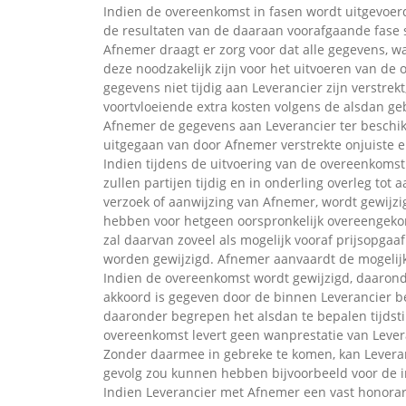
Indien de overeenkomst in fasen wordt uitgevoer
de resultaten van de daaraan voorafgaande fase s
Afnemer draagt er zorg voor dat alle gegevens, w
deze noodzakelijk zijn voor het uitvoeren van de
gegevens niet tijdig aan Leverancier zijn verstrek
voortvloeiende extra kosten volgens de alsdan ge
Afnemer de gegevens aan Leverancier ter beschikki
uitgegaan van door Afnemer verstrekte onjuiste e
Indien tijdens de uitvoering van de overeenkomst b
zullen partijen tijdig en in onderling overleg t
verzoek of aanwijzing van Afnemer, wordt gewijzi
hebben voor hetgeen oorspronkelijk overeengeko
zal daarvan zoveel als mogelijk vooraf prijsopga
worden gewijzigd. Afnemer aanvaardt de mogelijkh
Indien de overeenkomst wordt gewijzigd, daarond
akkoord is gegeven door de binnen Leverancier 
daaronder begrepen het alsdan te bepalen tijdsti
overeenkomst levert geen wanprestatie van Lever
Zonder daarmee in gebreke te komen, kan Leveranci
gevolg zou kunnen hebben bijvoorbeeld voor de i
Indien Leverancier met Afnemer een vast honorariu