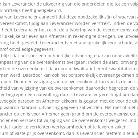
d kan Leverancier de uitvoering van die onderdelen die tot een v
chriftelijk heeft goedgekeurd.
aarvan Leverancier aangeeft dat deze noodzakelijk zijn of waarvan 
 overeenkomst, tijdig aan Leverancier worden verstrekt. Indien de
t, heeft Leverancier het recht de uitvoering van de overeenkomst op
bruikelijke tarieven aan Afnemer in rekening te brengen. De uitvo
ng heeft gesteld. Leverancier is niet aansprakelijk voor schade, v
n/of onvolledige gegevens.
lijkt dat het voor een behoorlijke uitvoering daarvan noodzakelijk 
ot aanpassing van de overeenkomst overgaan. Indien de aard, omvang
gd en de overeenkomst daardoor in kwalitatief en/of kwantitatief o
men werd. Daardoor kan ook het oorspronkelijk overeengekomen b
af doen. Door een wijziging van de overeenkomst kan voorts de oors
eid van wijziging van de overeenkomst, daaronder begrepen de wijz
er begrepen een aanvulling, dan is Leverancier gerechtigd om daa
bevoegde persoon en Afnemer akkoord is gegaan met de voor de ui
p waarop daaraan uitvoering gegeven zal worden. Het niet of niet 
ancier op en is voor Afnemer geen grond om de overeenkomst op t
er een verzoek tot wijziging van de overeenkomst weigeren, indien 
n dat kader te verrichten werkzaamheden of te leveren zaken.
m of vaste prijs overeenkomt, dan is Leverancier niettemin te alle