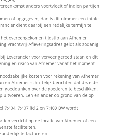
ereenkomst anders voortvloeit of indien partijen
omen of opgegeven, dan is dit nimmer een fatale
rancier dient daarbij een redelijke termijn te
op het overeengekomen tijdstip aan Afnemer
ing Vrachtvrij-Afleveringsadres geldt als zodanig
bij Leverancier voor vervoer gereed staan en dit
ekening en risico van Afnemer vanaf het moment
 noodzakelijke kosten voor rekening van Afnemer
n en Afnemer schriftelijk berichten dat deze de
igen goeddunken over de goederen te beschikken.
p uitvoeren. Een en ander op grond van de op
l 7:404, 7:407 lid 2 en 7:409 BW wordt
den verricht op de locatie van Afnemer of een
nste faciliteiten.
onderlijk te factureren.