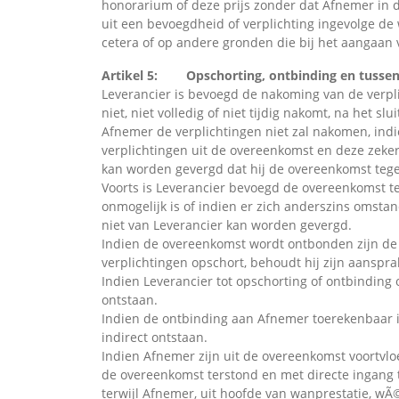
honorarium of deze prijs zonder dat Afnemer in d
uit een bevoegdheid of verplichting ingevolge de w
cetera of op andere gronden die bij het aangaan 
Artikel 5: Opschorting, ontbinding en tussen
Leverancier is bevoegd de nakoming van de verpl
niet, niet volledig of niet tijdig nakomt, na he
Afnemer de verplichtingen niet zal nakomen, indi
verplichtingen uit de overeenkomst en deze zekerh
kan worden gevergd dat hij de overeenkomst teg
Voorts is Leverancier bevoegd de overeenkomst 
onmogelijk is of indien er zich anderszins omsta
niet van Leverancier kan worden gevergd.
Indien de overeenkomst wordt ontbonden zijn de 
verplichtingen opschort, behoudt hij zijn aanspr
Indien Leverancier tot opschorting of ontbinding 
ontstaan.
Indien de ontbinding aan Afnemer toerekenbaar is
indirect ontstaan.
Indien Afnemer zijn uit de overeenkomst voortvlo
de overeenkomst terstond en met directe ingang t
terwijl Afnemer, uit hoofde van wanprestatie, wÃ©