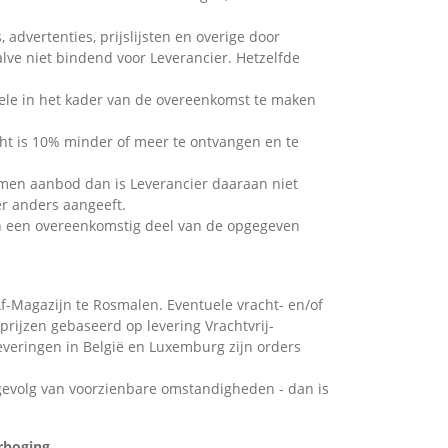
advertenties, prijslijsten en overige door
alve niet bindend voor Leverancier. Hetzelfde
uele in het kader van de overeenkomst te maken
ht is 10% minder of meer te ontvangen en te
nomen aanbod dan is Leverancier daaraan niet
r anders aangeeft.
en een overeenkomstig deel van de opgegeven
f-Magazijn te Rosmalen. Eventuele vracht- en/of
rijzen gebaseerd op levering Vrachtvrij-
 leveringen in België en Luxemburg zijn orders
 gevolg van voorzienbare omstandigheden - dan is
rhoging