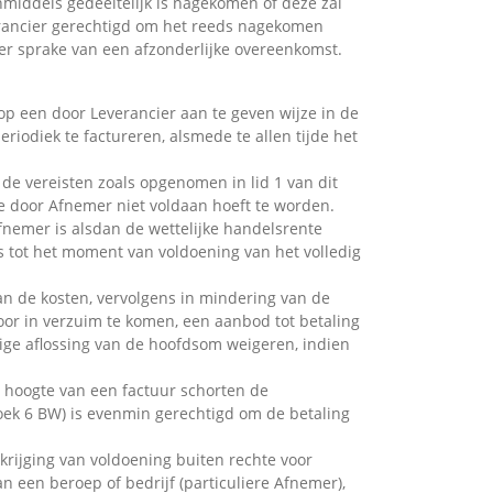
nmiddels gedeeltelijk is nagekomen of deze zal
erancier gerechtigd om het reeds nagekomen
 er sprake van een afzonderlijke overeenkomst.
op een door Leverancier aan te geven wijze in de
eriodiek te factureren, alsmede te allen tijde het
de vereisten zoals opgenomen in lid 1 van dit
ke door Afnemer niet voldaan hoeft te worden.
Afnemer is alsdan de wettelijke handelsrente
 tot het moment van voldoening van het volledig
an de kosten, vervolgens in mindering van de
or in verzuim te komen, een aanbod tot betaling
ige aflossing van de hoofdsom weigeren, indien
 hoogte van een factuur schorten de
boek 6 BW) is evenmin gerechtigd om de betaling
rkrijging van voldoening buiten rechte voor
n een beroep of bedrijf (particuliere Afnemer),