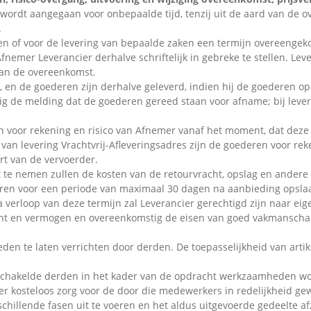
rdt aangegaan voor onbepaalde tijd, tenzij uit de aard van de ov
.
n of voor de levering van bepaalde zaken een termijn overeengek
Afnemer Leverancier derhalve schriftelijk in gebreke te stellen. Leve
aan de overeenkomst.
an, en de goederen zijn derhalve geleverd, indien hij de goederen 
nig de melding dat de goederen gereed staan voor afname; bij lever
n voor rekening en risico van Afnemer vanaf het moment, dat deze 
l van levering Vrachtvrij-Afleveringsadres zijn de goederen voor r
ort van de vervoerder.
 te nemen zullen de kosten van de retourvracht, opslag en andere
eren voor een periode van maximaal 30 dagen na aanbieding opslaa
 verloop van deze termijn zal Leverancier gerechtigd zijn naar e
icht en vermogen en overeenkomstig de eisen van goed vakmanscha
en te laten verrichten door derden. De toepasselijkheid van artike
eschakelde derden in het kader van de opdracht werkzaamheden wor
kosteloos zorg voor de door die medewerkers in redelijkheid gewe
chillende fasen uit te voeren en het aldus uitgevoerde gedeelte afz