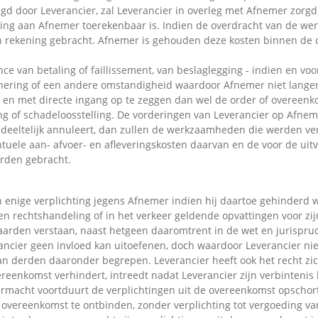
d door Leverancier, zal Leverancier in overleg met Afnemer zorgd
ing aan Afnemer toerekenbaar is. Indien de overdracht van de we
 rekening gebracht. Afnemer is gehouden deze kosten binnen de d
ance van betaling of faillissement, van beslaglegging - indien en vo
ering of een andere omstandigheid waardoor Afnemer niet langer v
 en met directe ingang op te zeggen dan wel de order of overeenk
ng of schadeloosstelling. De vorderingen van Leverancier op Afneme
deeltelijk annuleert, dan zullen de werkzaamheden die werden ver
ele aan- afvoer- en afleveringskosten daarvan en de voor de uit
orden gebracht.
 enige verplichting jegens Afnemer indien hij daartoe gehinderd w
en rechtshandeling of in het verkeer geldende opvattingen voor zi
rden verstaan, naast hetgeen daaromtrent in de wet en jurispru
ancier geen invloed kan uitoefenen, doch waardoor Leverancier niet 
van derden daaronder begrepen. Leverancier heeft ook het recht z
reenkomst verhindert, intreedt nadat Leverancier zijn verbinten
rmacht voortduurt de verplichtingen uit de overeenkomst opschor
 overeenkomst te ontbinden, zonder verplichting tot vergoeding va