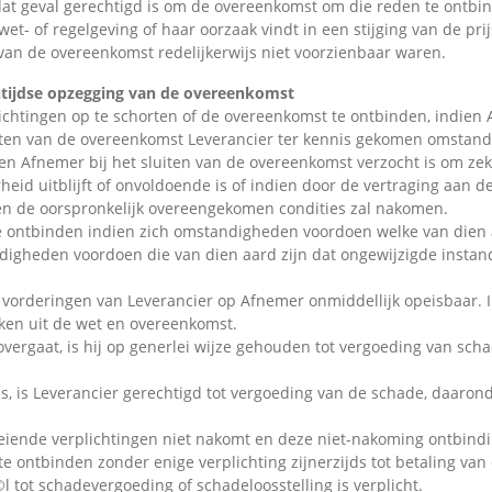
at geval gerechtigd is om de overeenkomst om die reden te ontbind
et- of regelgeving of haar oorzaak vindt in een stijging van de pri
van de overeenkomst redelijkerwijs niet voorzienbaar waren.
tijdse opzegging van de overeenkomst
ichtingen op te schorten of de overeenkomst te ontbinden, indien
t sluiten van de overeenkomst Leverancier ter kennis gekomen omsta
en Afnemer bij het sluiten van de overeenkomst verzocht is om zeke
eid uitblijft of onvoldoende is of indien door de vertraging aan d
en de oorspronkelijk overeengekomen condities zal nakomen.
te ontbinden indien zich omstandigheden voordoen welke van dien
ndigheden voordoen die van dien aard zijn dat ongewijzigde insta
vorderingen van Leverancier op Afnemer onmiddellijk opeisbaar. 
aken uit de wet en overeenkomst.
overgaat, is hij op generlei wijze gehouden tot vergoeding van sch
, is Leverancier gerechtigd tot vergoeding van de schade, daaron
eiende verplichtingen niet nakomt en deze niet-nakoming ontbindin
e ontbinden zonder enige verplichting zijnerzijds tot betaling van
l tot schadevergoeding of schadeloosstelling is verplicht.