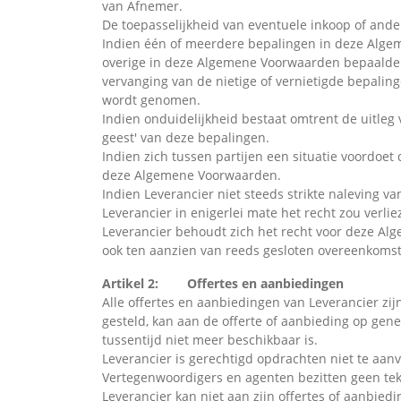
van Afnemer.
De toepasselijkheid van eventuele inkoop­ of an
Indien één of meerdere bepalingen in deze Algeme
overige in deze Algemene Voorwaarden bepaalde v
vervanging van de nietige of vernietigde bepaling
wordt genomen.
Indien onduidelijkheid bestaat omtrent de uitleg
geest' van deze bepalingen.
Indien zich tussen partijen een situatie voordoe
deze Algemene Voorwaarden.
Indien Leverancier niet steeds strikte naleving v
Leverancier in enigerlei mate het recht zou verl
Leverancier behoudt zich het recht voor deze Al
ook ten aanzien van reeds gesloten overeenkomsten
Artikel 2: Offertes en aanbiedingen
Alle offertes en aanbiedingen van Leverancier zijn
gesteld, kan aan de offerte of aanbieding op gene
tussentijd niet meer beschikbaar is.
Leverancier is gerechtigd opdrachten niet te aanv
Vertegenwoordigers en agenten bezitten geen te
Leverancier kan niet aan zijn offertes of aanbie