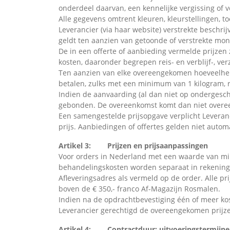
onderdeel daarvan, een kennelijke vergissing of v
Alle gegevens omtrent kleuren, kleurstellingen, t
Leverancier (via haar website) verstrekte beschri
geldt ten aanzien van getoonde of verstrekte mon
De in een offerte of aanbieding vermelde prijzen
kosten, daaronder begrepen reis- en verblijf-, ve
Ten aanzien van elke overeengekomen hoeveelheid
betalen, zulks met een minimum van 1 kilogram, res
Indien de aanvaarding (al dan niet op ondergesch
gebonden. De overeenkomst komt dan niet overeen
Een samengestelde prijsopgave verplicht Leveran
prijs. Aanbiedingen of offertes gelden niet autom
Artikel 3: Prijzen en prijsaanpassingen
Voor orders in Nederland met een waarde van mind
behandelingskosten worden separaat in rekening g
Afleveringsadres als vermeld op de order. Alle pri
boven de € 350,- franco Af-Magazijn Rosmalen.
Indien na de opdrachtbevestiging één of meer kos
Leverancier gerechtigd de overeengekomen prijz
Artikel 4: Contractduur; uitvoeringstermijnen,