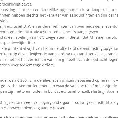
erschrijving bevat.
oepassingen, prijzen en dergelijke, opgenomen in verkoopbrochures, 
jvingen hebben slechts het karakter van aanduidingen en zijn derh
sters.
 zijn exclusief BTW en andere heffingen van overheidswege, event
rzend- en administratiekosten, tenzij anders aangegeven.
 is een speling van 10% toegelaten in die zin dat Afnemer verplic
pectievelijk 1 liter.
ikte punten) afwijkt van het in de offerte of de aanbieding opge
komstig deze afwijkende aanvaarding tot stand, tenzij Leverancie
cier niet tot het verrichten van een gedeelte van de opdracht teg
atisch voor toekomstige orders.
er dan € 250,- zijn de afgegeven prijzen gebaseerd op levering A
ebracht. Voor orders met een waarde van € 250,- of meer zijn de p
jzen zijn netto en luiden in Euro's, exclusief omzetbelasting. Voor
tprijsfactoren een verhoging ondergaan - ook al geschiedt dit als
en dienovereenkomstig aan te passen.
 risico-overgang, uitvoering en wijziging overeenkomst; prijsve