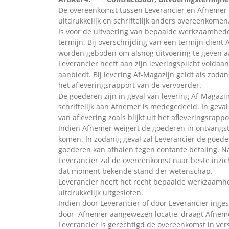
De overeenkomst tussen Leverancier en Afnemer wo
uitdrukkelijk en schriftelijk anders overeenkomen
Is voor de uitvoering van bepaalde werkzaamhede
termijn. Bij overschrijding van een termijn dient 
worden geboden om alsnog uitvoering te geven 
Leverancier heeft aan zijn leveringsplicht volda
aanbiedt. Bij levering Af-Magazijn geldt als zoda
het afleveringsrapport van de vervoerder.
De goederen zijn in geval van levering Af-Magazij
schriftelijk aan Afnemer is medegedeeld. In geva
van aflevering zoals blijkt uit het afleveringsrapp
Indien Afnemer weigert de goederen in ontvangst
komen. In zodanig geval zal Leverancier de goed
goederen kan afhalen tegen contante betaling. Na
Leverancier zal de overeenkomst naar beste inz
dat moment bekende stand der wetenschap.
Leverancier heeft het recht bepaalde werkzaamhed
uitdrukkelijk uitgesloten.
Indien door Leverancier of door Leverancier ing
door Afnemer aangewezen locatie, draagt Afnemer 
Leverancier is gerechtigd de overeenkomst in vers