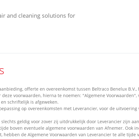
ir and cleaning solutions for
s
anbieding, offerte en overeenkomst tussen Beltraco Benelux B.V., 
 deze voorwaarden, hierna te noemen: "Algemene Voorwaarden", va
en schriftelijk is afgeweken.
oepassing op overeenkomsten met Leverancier, voor de uitvoering
echts geldig voor zover zij uitdrukkelijk door Leverancier zijn aa
 tijde boven eventuele algemene voorwaarden van Afnemer. Ook i
dt, hebben de Algemene Voorwaarden van Leverancier te alle tijde