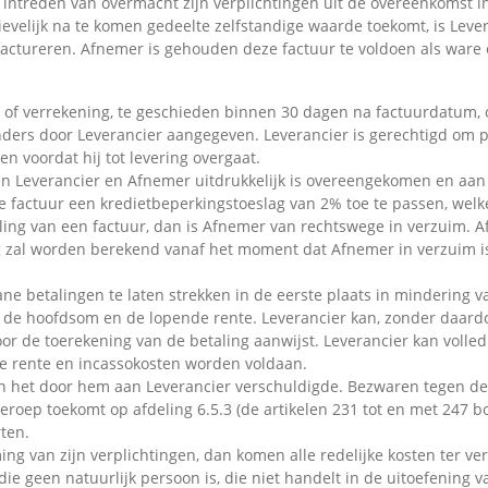
t intreden van overmacht zijn verplichtingen uit de overeenkomst i
velijk na te komen gedeelte zelfstandige waarde toekomt, is Lev
 factureren. Afnemer is gehouden deze factuur te voldoen als ware
ng of verrekening, te geschieden binnen 30 dagen na factuurdatum, 
 anders door Leverancier aangegeven. Leverancier is gerechtigd om p
en voordat hij tot levering overgaat.
en Leverancier en Afnemer uitdrukkelijk is overeengekomen en aan 
de factuur een kredietbeperkingstoeslag van 2% toe te passen, wel
taling van een factuur, dan is Afnemer van rechtswege in verzuim. 
g zal worden berekend vanaf het moment dat Afnemer in verzuim is
ne betalingen te laten strekken in de eerste plaats in mindering v
n de hoofdsom en de lopende rente. Leverancier kan, zonder daardo
r de toerekening van de betaling aanwijst. Leverancier kan volled
e rente en incassokosten worden voldaan.
n het door hem aan Leverancier verschuldigde. Bezwaren tegen de
beroep toekomt op afdeling 6.5.3 (de artikelen 231 tot en met 247 
ten.
ing van zijn verplichtingen, dan komen alle redelijke kosten ter ve
 geen natuurlijk persoon is, die niet handelt in de uitoefening va