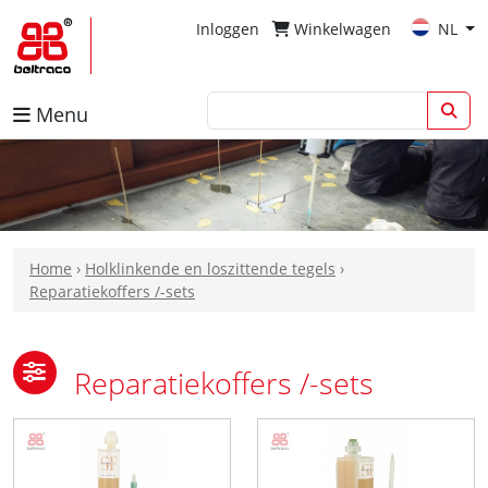
Inloggen
Winkelwagen
NL
Menu
Home
›
Holklinkende en loszittende tegels
›
Reparatiekoffers /-sets
Reparatiekoffers /-sets