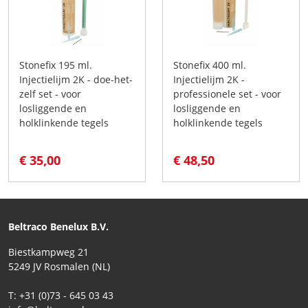
Stonefix 195 ml.
Stonefix 400 ml.
Injectielijm 2K - doe-het-
Injectielijm 2K -
zelf set - voor
professionele set - voor
losliggende en
losliggende en
holklinkende tegels
holklinkende tegels
€ 35,00
€ 48,50
Beltraco Benelux B.V.
Biestkampweg 21
5249 JV Rosmalen (NL)
T: +31 (0)73 - 645 03 43