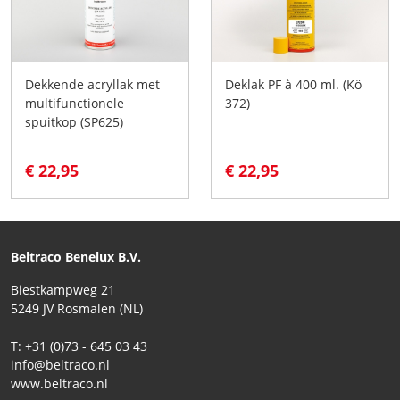
Dekkende acryllak met
Deklak PF à 400 ml. (Kö
multifunctionele
372)
spuitkop (SP625)
€ 22,95
€ 22,95
Beltraco Benelux B.V.
Biestkampweg 21
5249 JV Rosmalen (NL)
T: +31 (0)73 - 645 03 43
info@beltraco.nl
www.beltraco.nl