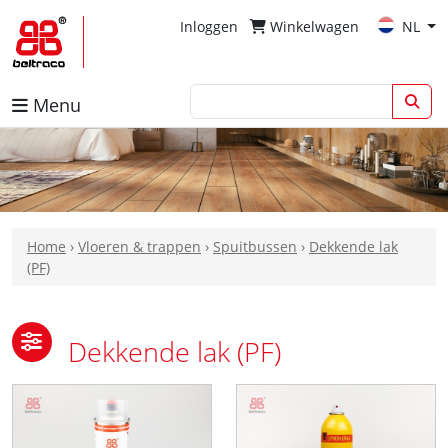
Inloggen
Winkelwagen
NL
Menu
Home
›
Vloeren & trappen
›
Spuitbussen
›
Dekkende lak
(PF)
Dekkende lak (PF)