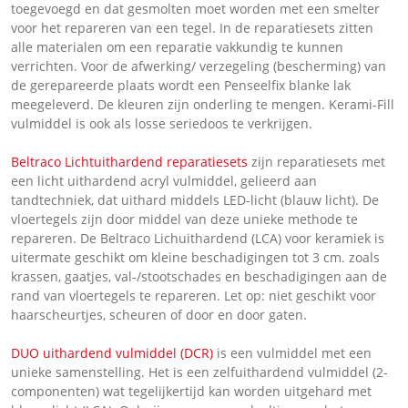
toegevoegd en dat gesmolten moet worden met een smelter
voor het repareren van een tegel. In de reparatiesets zitten
alle materialen om een reparatie vakkundig te kunnen
verrichten. Voor de afwerking/ verzegeling (bescherming) van
de gerepareerde plaats wordt een Penseelfix blanke lak
meegeleverd. De kleuren zijn onderling te mengen. Kerami-Fill
vulmiddel is ook als losse seriedoos te verkrijgen.
Beltraco Lichtuithardend reparatiesets
zijn reparatiesets met
een licht uithardend acryl vulmiddel, gelieerd aan
tandtechniek, dat uithard middels LED-licht (blauw licht). De
vloertegels zijn door middel van deze unieke methode te
repareren. De Beltraco Lichuithardend (LCA) voor keramiek is
uitermate geschikt om kleine beschadigingen tot 3 cm. zoals
krassen, gaatjes, val-/stootschades en beschadigingen aan de
rand van vloertegels te repareren. Let op: niet geschikt voor
haarscheurtjes, scheuren of door en door gaten.
DUO uithardend vulmiddel (DCR)
is een vulmiddel met een
unieke samenstelling. Het is een zelfuithardend vulmiddel (2-
componenten) wat tegelijkertijd kan worden uitgehard met