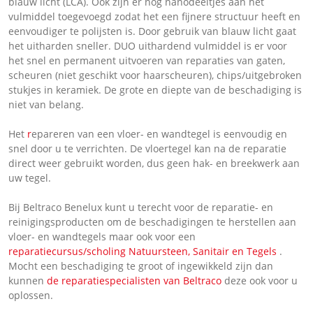
blauw licht (LCA). Ook zijn er nog nanodeeltjes aan het
vulmiddel toegevoegd zodat het een fijnere structuur heeft en
eenvoudiger te polijsten is. Door gebruik van blauw licht gaat
het uitharden sneller. DUO uithardend vulmiddel is er voor
het snel en permanent uitvoeren van reparaties van gaten,
scheuren (niet geschikt voor haarscheuren), chips/uitgebroken
stukjes in keramiek. De grote en diepte van de beschadiging is
niet van belang.
Het
r
epareren van een vloer- en wandtegel is eenvoudig en
snel door u te verrichten. De vloertegel kan na de reparatie
direct weer gebruikt worden, dus geen hak- en breekwerk aan
uw tegel.
Bij Beltraco Benelux kunt u terecht voor de reparatie- en
reinigingsproducten om de beschadigingen te herstellen aan
vloer- en wandtegels maar ook voor een
reparatiecursus/scholing Natuursteen, Sanitair en Tegels
.
Mocht een beschadiging te groot of ingewikkeld zijn dan
kunnen
de reparatiespecialisten van Beltraco
deze ook voor u
oplossen.