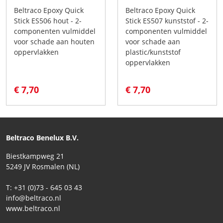
Beltraco Epoxy Quick
Beltraco Epoxy Quick
Stick ES506 hout - 2-
Stick ES507 kunststof - 2-
componenten vulmiddel
componenten vulmiddel
voor schade aan houten
voor schade aan
oppervlakken
plastic/kunststof
oppervlakken
€ 7,70
€ 7,70
Beltraco Benelux B.V.
Biestkampweg 21
5249 JV Rosmalen (NL)
T: +31 (0)73 - 645 03 43
info@beltraco.nl
www.beltraco.nl