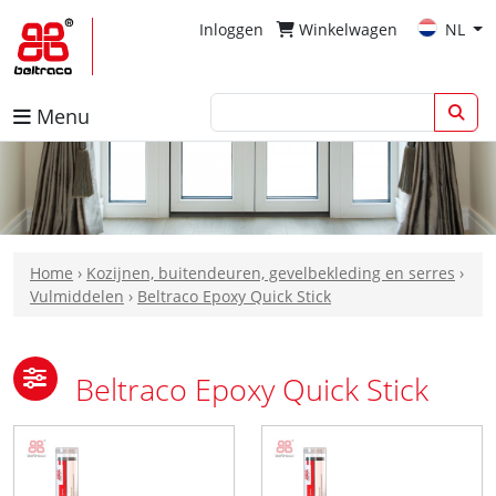
Inloggen
Winkelwagen
NL
Menu
Home
›
Kozijnen, buitendeuren, gevelbekleding en serres
›
Vulmiddelen
›
Beltraco Epoxy Quick Stick
Beltraco Epoxy Quick Stick