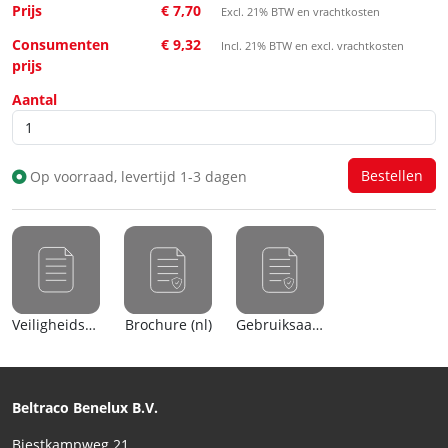
Prijs
€ 7,70
Excl. 21% BTW en vrachtkosten
Consumenten
€ 9,32
Incl. 21% BTW en excl. vrachtkosten
prijs
Aantal
Op voorraad, levertijd 1-3 dagen
Veiligheidsblad (nl)
Brochure (nl)
Gebruiksaanwijzing
Beltraco Benelux B.V.
Biestkampweg 21