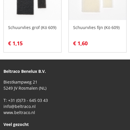
Schuurvlies grof (Kö 609)
Schuurvlies fijn (Kö 609)
€ 1,15
€ 1,60
Beltraco Benelux B.V.
Biestkampweg 21
5249 JV Rosmalen (NL)
T: +31 (0)73 - 645 03 43
info@beltraco.nl
www.beltraco.nl
Veel gezocht