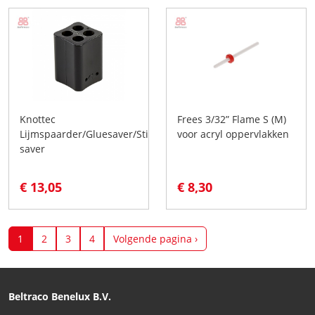
Knottec
Frees 3/32” Flame S (M)
Lijmspaarder/Gluesaver/Stick
voor acryl oppervlakken
saver
€ 13,05
€ 8,30
1
2
3
4
Volgende pagina ›
Beltraco Benelux B.V.