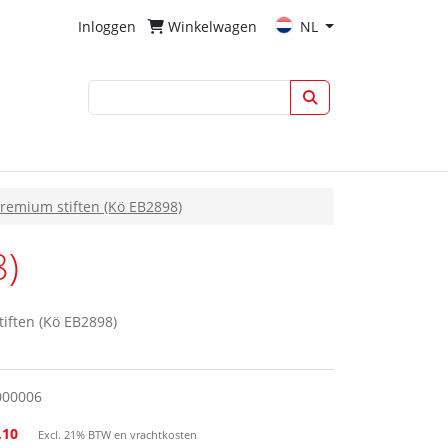
Inloggen
Winkelwagen
NL
remium stiften (Kö EB2898)
8)
tiften (Kö EB2898)
000006
,10
Excl. 21% BTW en vrachtkosten