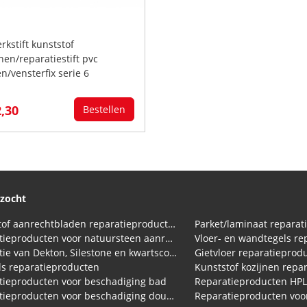
rkstift kunststof
nen/reparatiestift pvc
n/vensterfix serie 6
2,30
Bestellen
ezocht
Kunststof aanrechtbladen reparatieproducten (HPL en Volkern)
Parket/laminaat reparat
Reparatieproducten voor natuursteen aanrechtblad
Vloer- en wandtegels re
Reparatie van Dekton, Silestone en kwartscomposiet aanrechtbladen
Gietvloer reparatieprod
s reparatieproducten
Kunststof kozijnen repa
tieproducten voor beschadiging bad
Reparatieproducten HP
Reparatieproducten voor beschadiging douchebak