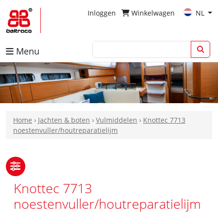
Inloggen
Winkelwagen
NL
Menu
Home
›
Jachten & boten
›
Vulmiddelen
›
Knottec 7713
noestenvuller/houtreparatielijm
Knottec 7713
noestenvuller/houtreparatielijm