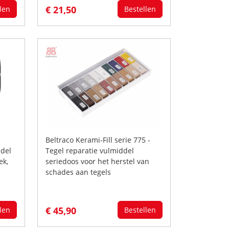
€ 21,50
len
Bestellen
Beltraco Kerami-Fill serie 775 -
ddel
Tegel reparatie vulmiddel
ek,
seriedoos voor het herstel van
schades aan tegels
€ 45,90
len
Bestellen