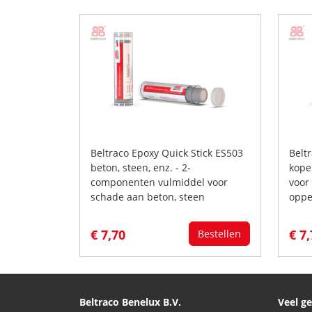
Beltraco Epoxy Quick Stick ES503
Belt
beton, steen, enz. - 2-
kope
componenten vulmiddel voor
voor
schade aan beton, steen
oppe
€ 7,70
€ 7
Bestellen
Beltraco Benelux B.V.
Veel g