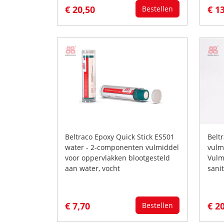
€ 20,50
€ 1
Bestellen
Beltraco Epoxy Quick Stick ES501
Belt
water - 2-componenten vulmiddel
vulm
voor oppervlakken blootgesteld
Vulm
aan water, vocht
sani
€ 7,70
€ 2
Bestellen