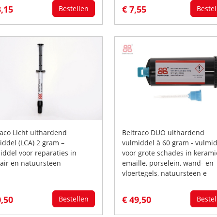
3,15
€ 7,55
Bestellen
Bestel
raco Licht uithardend
Beltraco DUO uithardend
iddel (LCA) 2 gram –
vulmiddel à 60 gram - vulmi
iddel voor reparaties in
voor grote schades in kerami
tair en natuursteen
emaille, porselein, wand- en
vloertegels, natuursteen e
0,50
€ 49,50
Bestellen
Bestel