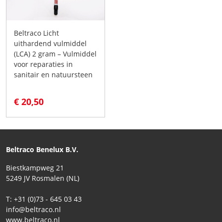
Beltraco Licht
uithardend vulmiddel
(LCA) 2 gram – Vulmiddel
voor reparaties in
sanitair en natuursteen
€ 20,50
Beltraco Benelux B.V.
Biestkampweg 21
5249 JV Rosmalen (NL)
T: +31 (0)73 - 645 03 43
info@beltraco.nl
www.beltraco.nl