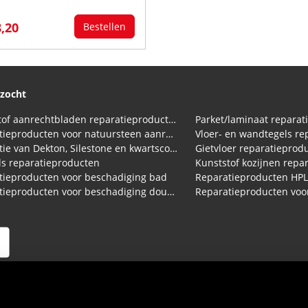
8,20
Bestellen
ezocht
Kunststof aanrechtbladen reparatieproducten (HPL en Volkern)
Parket/laminaat reparat
Reparatieproducten voor natuursteen aanrechtblad
Vloer- en wandtegels re
Reparatie van Dekton, Silestone en kwartscomposiet aanrechtbladen
Gietvloer reparatieprod
s reparatieproducten
Kunststof kozijnen repa
tieproducten voor beschadiging bad
Reparatieproducten HP
Reparatieproducten voor beschadiging douchebak
arden
|
Privacy Statement
|
Cookies
|
Herroepingsrecht
|
Verzend