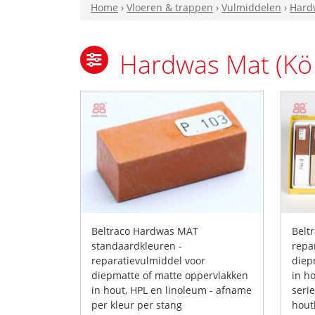
Home
›
Vloeren & trappen
›
Vulmiddelen
›
Hard
Hardwas Mat (Kö
Beltraco Hardwas MAT
Belt
standaardkleuren -
repa
reparatievulmiddel voor
diep
diepmatte of matte oppervlakken
in h
in hout, HPL en linoleum - afname
seri
per kleur per stang
hout