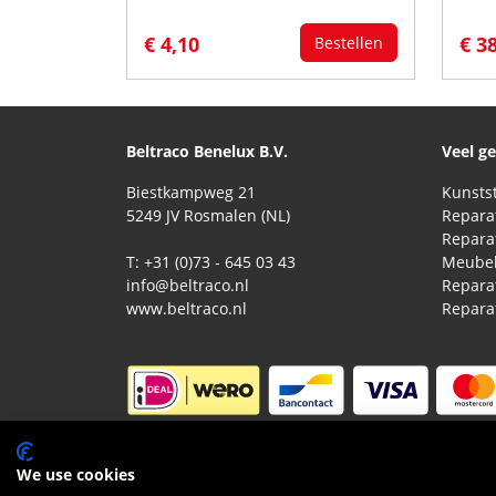
€ 4,10
€ 3
Bestellen
Beltraco Benelux B.V.
Veel g
Biestkampweg 21
5249 JV Rosmalen (NL)
T: +31 (0)73 - 645 03 43
Meubel
info@beltraco.nl
Repara
www.beltraco.nl
© 2026 Beltraco Benelux B.V. |
Algemene voorwa
We use cookies