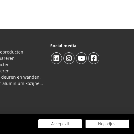
Social media
ieproducten
pareren
ucten
reren
L deuren en wanden.
Reparatieproducten voor aluminium kozijnen, profielen
Accept all
No, adjust
kosten
|
Contact
Webdesign door Capital Advertising