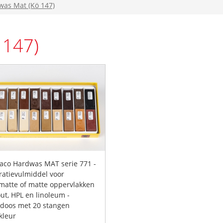
was Mat (Kö 147)
 147)
raco Hardwas MAT serie 771 -
ratievulmiddel voor
matte of matte oppervlakken
out, HPL en linoleum -
edoos met 20 stangen
kleur