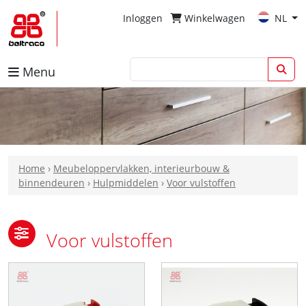
Inloggen
Winkelwagen
NL
Menu
Home
›
Meubeloppervlakken, interieurbouw &
binnendeuren
›
Hulpmiddelen
›
Voor vulstoffen
Voor vulstoffen