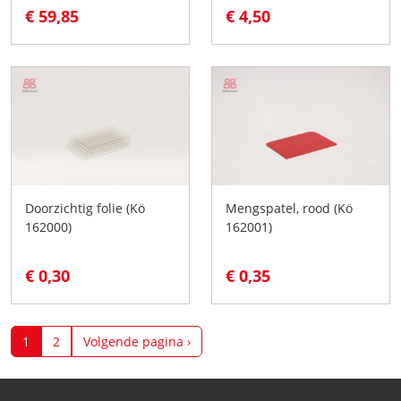
€ 59,85
€ 4,50
Doorzichtig folie (Kö
Mengspatel, rood (Kö
162000)
162001)
€ 0,30
€ 0,35
1
2
Volgende pagina ›