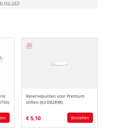
) (Kö 243)
rie
Reservepunten voor Premium
3750)
stiften (Kö EB2898)
€ 5,10
len
Bestellen