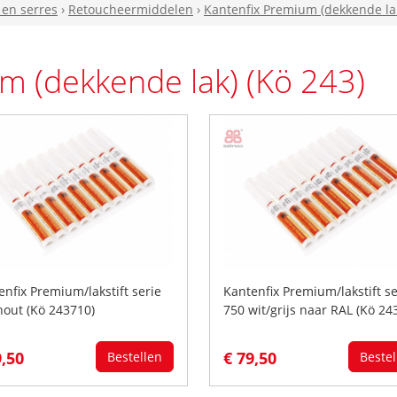
 en serres
›
Retoucheermiddelen
›
Kantenfix Premium (dekkende lak
m (dekkende lak) (Kö 243)
enfix Premium/lakstift serie
Kantenfix Premium/lakstift se
hout (Kö 243710)
750 wit/grijs naar RAL (Kö 24
9,50
€ 79,50
Bestellen
Bestel