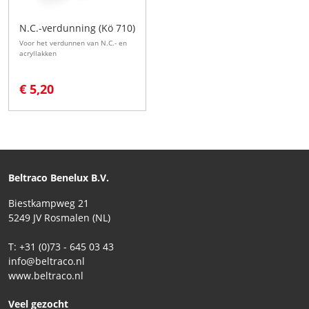
N.C.-verdunning (Kö 710)
Voor het verdunnen van N.C.- en
acryllakken
€ 5,20
Beltraco Benelux B.V.
Biestkampweg 21
5249 JV Rosmalen (NL)
T: +31 (0)73 - 645 03 43
info@beltraco.nl
www.beltraco.nl
Veel gezocht