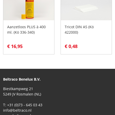
Aanzetloos PLUS à 400
Tricot DIN A5 (Kö
ml. (Kö 336-340)
422000)
€ 16,95
€ 0,48
Beltraco Benelux B.V.
Biestkampweg 21
5249 JV Rosmalen (NL)
T: +31 (0)73 - 645 03 43
info@beltraco.nl