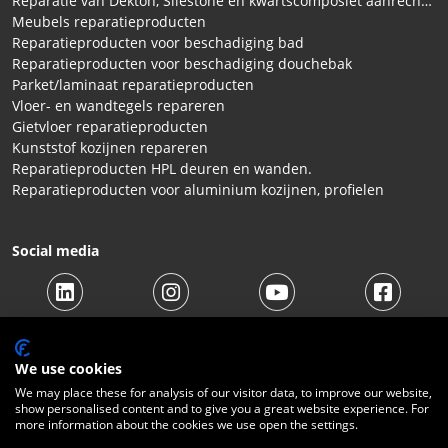
Reparatie van Dekton, Silestone en kwartscomposiet aanrechtbladen
Meubels reparatieproducten
Reparatieproducten voor beschadiging bad
Reparatieproducten voor beschadiging douchebak
Parket/laminaat reparatieproducten
Vloer- en wandtegels repareren
Gietvloer reparatieproducten
Kunststof kozijnen repareren
Reparatieproducten HPL deuren en wanden.
Reparatieproducten voor aluminium kozijnen, profielen
Social media
We use cookies
We may place these for analysis of our visitor data, to improve our website,
show personalised content and to give you a great website experience. For
© 2026 Beltraco Benelux B.V. |
Algemene voorwaarden
|
more information about the cookies we use open the settings.
Privacy Statement
|
Cookies
|
Herroepingsrecht
|