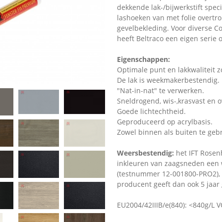
dekkende lak-/bijwerkstift spec
lashoeken van met folie overtr
gevelbekleding. Voor diverse C
heeft Beltraco een eigen serie o
Eigenschappen:
Optimale punt en lakkwaliteit z
De lak is weekmakerbestendig.
"Nat-in-nat" te verwerken.
Sneldrogend, wis-,krasvast en o
Goede lichtechtheid.
Geproduceerd op acrylbasis.
Zowel binnen als buiten te geb
Weersbestendig:
het IFT Rosen
inkleuren van zaagsneden een
(testnummer 12-001800-PRO2), d
producent geeft dan ook 5 jaar 
EU2004/42IIIB/e(840): <840g/L 