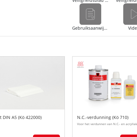
Veiligheidsblad (nl)
Gebruiksaanwijzing
Vid
ot DIN A5 (Kö 422000)
N.C.-verdunning (Kö 710)
Voor het verdunnen van N.C.- en acrylla