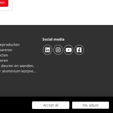
len
Social media
ieproducten
pareren
ucten
reren
L deuren en wanden.
Reparatieproducten voor aluminium kozijnen, profielen
Accept all
No, adjust
kosten
|
Contact
Webdesign door Capital Advertising