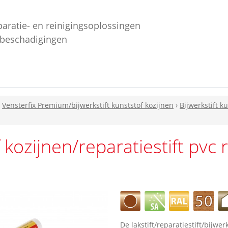
paratie- en reinigingsoplossingen
ebeschadigingen
›
Vensterfix Premium/bijwerkstift kunststof kozijnen
›
Bijwerkstift k
f kozijnen/reparatiestift pvc
De lakstift/reparatiestift/bijwe