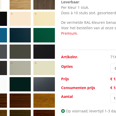
Leverbaar
:
Per kleur 1 stuk.
Doos à 10 stuks (evt. gesorteerd
De vermelde RAL-kleuren benad
Voor het bestellen van al onze 
Premium.
Artikelnr.
71
Opties
Prijs
€ 1
Consumenten prijs
€ 
Aantal
Op voorraad, levertijd 1-3 d