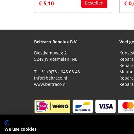
€ 5,10
€ 0
Bestellen
Beltraco Benelux B.V.
Veel g
Biestkampweg 21
5249 JV Rosmalen (NL)
T: +31 (0)73 - 645 03 43
Meubel
info@beltraco.nl
Repara
www.beltraco.nl
© 2026 Beltraco Benelux B.V. |
Algemene voorwa
We use cookies