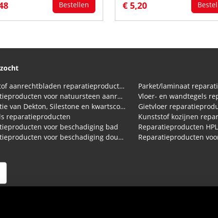
,48
€ 5,20
Bestellen
Bestel
ezocht
Kunststof aanrechtbladen reparatieproducten (HPL en Volkern)
Parket/laminaat reparat
Reparatieproducten voor natuursteen aanrechtblad
Vloer- en wandtegels re
Reparatie van Dekton, Silestone en kwartscomposiet aanrechtbladen
Gietvloer reparatieprod
s reparatieproducten
Kunststof kozijnen repa
tieproducten voor beschadiging bad
Reparatieproducten HP
Reparatieproducten voor beschadiging douchebak
arden
|
Privacy Statement
|
Cookies
|
Herroepingsrecht
|
Verzend