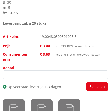
B=30
m=5
h=1,0-2,5
Leverbaar: zak à 20 stuks
Artikelnr.
19.0048.0300301025.5
Prijs
€ 3,00
Excl. 21% BTW en vrachtkosten
Consumenten
€ 3,63
Incl. 21% BTW en excl. vrachtkosten
prijs
Aantal
Op voorraad, levertijd 1-3 dagen