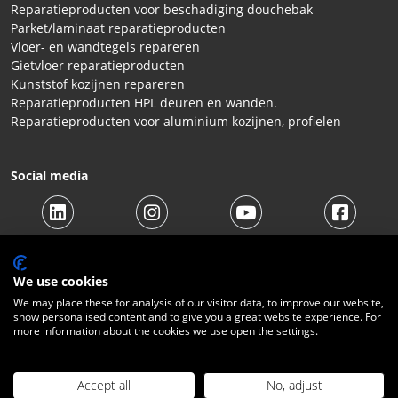
Reparatieproducten voor beschadiging douchebak
Parket/laminaat reparatieproducten
Vloer- en wandtegels repareren
Gietvloer reparatieproducten
Kunststof kozijnen repareren
Reparatieproducten HPL deuren en wanden.
Reparatieproducten voor aluminium kozijnen, profielen
Social media
We use cookies
We may place these for analysis of our visitor data, to improve our website,
show personalised content and to give you a great website experience. For
© 2026 Beltraco Benelux B.V. |
Algemene voorwaarden
|
more information about the cookies we use open the settings.
Privacy Statement
|
Cookies
|
Herroepingsrecht
|
Verzendkosten
|
Contact
Accept all
No, adjust