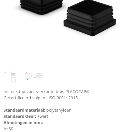
Insteekdop voor vierkante buis PLACOCAP®
Gecertificeerd volgens ISO 9001: 2015
Standaardmateriaal:
polyethyleen
Standaardkleur:
zwart
Afmetingen in mm:
A=30