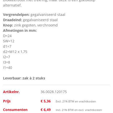
alternatief.
Vergrendelpen:
gegalvaniseerd staal
Draadeind:
gegalvaniseerd staal
Knop:
zink gegoten, verchroomd
Afmetingen in mm:
D=24
SW=12
d1=7
d2=M12 x 1,75
I2=7
I3=8
I1=40
Leverbaar: zak à 2 stuks
Artikelnr.
36.0028.120175
Prijs
€ 5,36
Excl. 21% BTW en vrachtkosten
Consumenten
€ 6,49
Incl. 21% BTW en excl. vrachtkosten