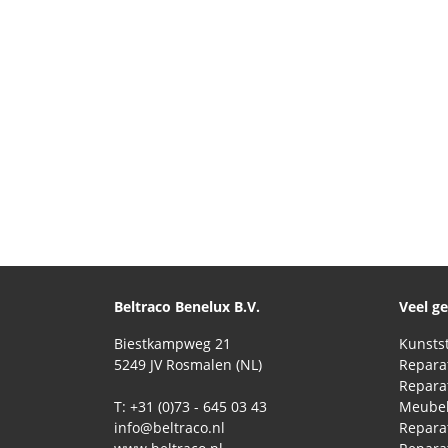
Beltraco Benelux B.V.
Veel g
Biestkampweg 21
5249 JV Rosmalen (NL)
T: +31 (0)73 - 645 03 43
Meubel
info@beltraco.nl
Repara