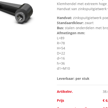
Klemhendel met extreem hoge g
Handvat van zinkspuitgietwerk 
Handvat:
zinkspuitgietwerk po
Standaardkleur:
zwart
Bus:
stalen onderdelen met br
Afmetingen mm:
L=89
R=78
H=54
D=22
d=16
h=36
d1=M10
Leverbaar: per stuk
Artikelnr.
38
Prijs
€ 6