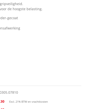
ripveiligheid.
voor de hoogste belasting.
eder-gecoat
onsafwerking
.0305.07810
,30
Excl. 21% BTW en vrachtkosten