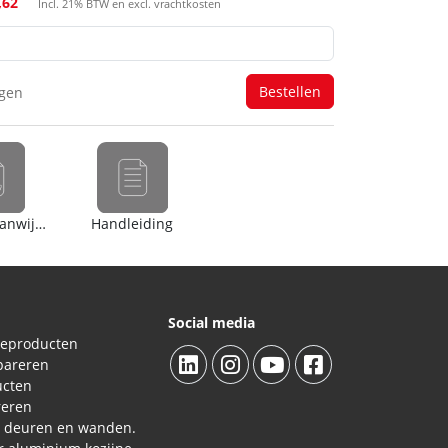
,62
Incl. 21% BTW en excl. vrachtkosten
agen
Gebruiksaanwijzing
Handleiding
Social media
ieproducten
pareren
ucten
reren
L deuren en wanden.