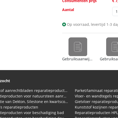
Consumenten prijs
€ 7
Aantal
Op voorraad, levertijd 1-3 d
Gebruiksaanwijzing
ezocht
Kunststof aanrechtbladen reparatieproducten (HPL en Volkern)
Parket/laminaat reparat
Reparatieproducten voor natuursteen aanrechtblad
Vloer- en wandtegels re
Reparatie van Dekton, Silestone en kwartscomposiet aanrechtbladen
Gietvloer reparatieprod
s reparatieproducten
Kunststof kozijnen repa
tieproducten voor beschadiging bad
Reparatieproducten HP