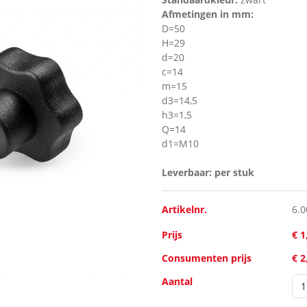
Afmetingen in mm:
D=50
H=29
d=20
c=14
m=15
d3=14,5
h3=1,5
Q=14
d1=M10
Leverbaar: per stuk
Artikelnr.
6.0
Prijs
€ 1
Consumenten prijs
€ 2
Aantal