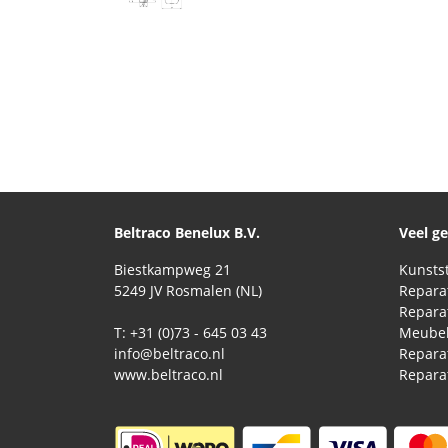
Beltraco Benelux B.V.
Veel g
Biestkampweg 21
5249 JV Rosmalen (NL)
T: +31 (0)73 - 645 03 43
Meubel
info@beltraco.nl
Repara
www.beltraco.nl