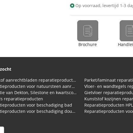
Op voorraad, levertijd 1-3 d
Brochure
Handle
ezocht
Kunststof aanrechtbladen reparatieproducten (HPL en Volkern)
Parket/laminaat reparat
Reparatieproducten voor natuursteen aanrechtblad
Vloer- en wandtegels re
Reparatie van Dekton, Silestone en kwartscomposiet aanrechtbladen
Gietvloer reparatieprod
s reparatieproducten
Kunststof kozijnen repa
tieproducten voor beschadiging bad
Reparatieproducten HP
Reparatieproducten voor beschadiging douchebak