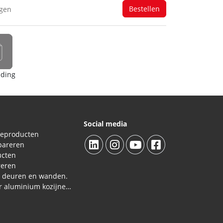
agen
iding
Social media
ieproducten
pareren
ucten
reren
L deuren en wanden.
Reparatieproducten voor aluminium kozijnen, profielen