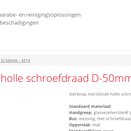
paratie- en reinigingsoplossingen
ebeschadigingen
ad D-50mm - M10
 holle schroefdraad D-50m
Sterknop met blinde holle sch
Standaard materiaal:
Handgreep:
glasvezelversterkt
Bus:
messing, met schroefdraad
Oppervlak:
mat
Standaardkleur:
zwart