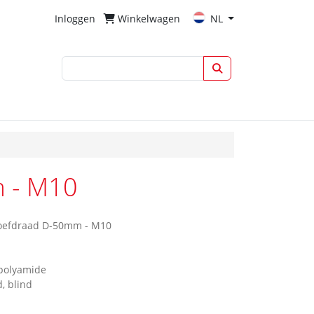
Inloggen
Winkelwagen
NL
m - M10
roefdraad D-50mm - M10
 polyamide
, blind