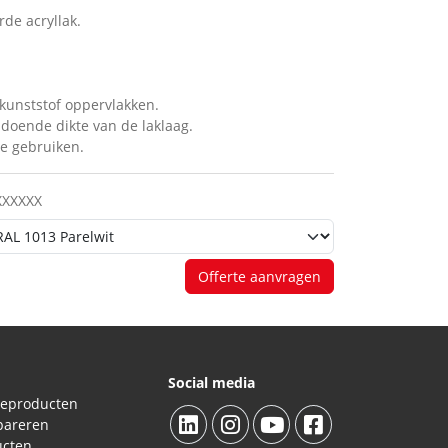
de acryllak.
 kunststof oppervlakken.
ldoende dikte van de laklaag.
e gebruiken.
XXXXXX
Offerte aanvragen
Social media
ieproducten
pareren
ucten