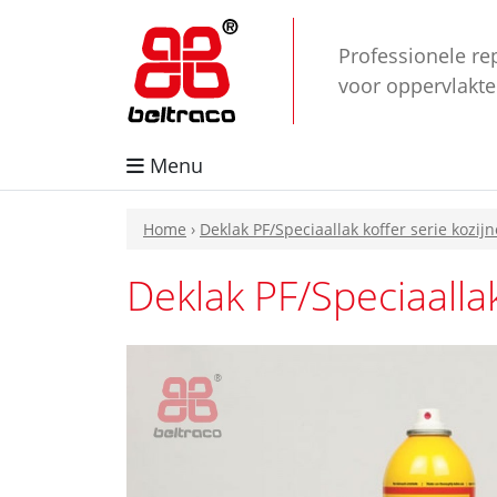
Professionele re
voor oppervlakt
Menu
Home
›
Deklak PF/Speciaallak koffer serie kozij
Deklak PF/Speciaallak