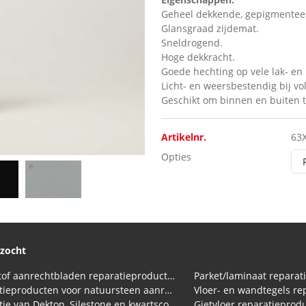
Geheel dekkende, gepigmenteer
Glansgraad zijdemat.
Sneldrogend.
Hoge dekkracht.
Goede hechting op vele lak- en
Licht- en weersbestendig bij vo
Geschikt om binnen en buiten t
Artikelnr.
63
Opties
ezocht
Kunststof aanrechtbladen reparatieproducten (HPL en Volkern)
Parket/laminaat reparat
Reparatieproducten voor natuursteen aanrechtblad
Vloer- en wandtegels re
Reparatie van Dekton, Silestone en kwartscomposiet aanrechtbladen
Gietvloer reparatieprod