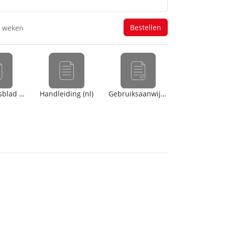
-- weken
Veiligheidsblad (en)
Handleiding (nl)
Gebruiksaanwijzing