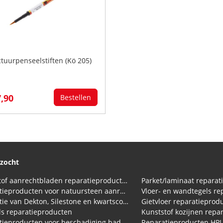
ctuurpenseelstiften (Kö 205)
7,90
Bestellen
ezocht
Kunststof aanrechtbladen reparatieproducten (HPL en Volkern)
Parket/laminaat reparat
Reparatieproducten voor natuursteen aanrechtblad
Vloer- en wandtegels re
Reparatie van Dekton, Silestone en kwartscomposiet aanrechtbladen
Gietvloer reparatieprod
s reparatieproducten
Kunststof kozijnen repa
tieproducten voor beschadiging bad
Reparatieproducten HP