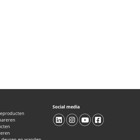
Social media
ieproducten
pareren
ucten
reren
L deuren en wanden.