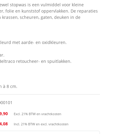
tewel stopwas is een vulmiddel voor kleine
er, folie en kunststof oppervlakken. De reparaties
n krassen, scheuren, gaten, deuken in de
leurd met aarde- en oxidkleuren.
ar.
eltraco retoucheer- en spuitlakken.
n à 8 cm.
000101
9,90
Excl. 21% BTW en vrachtkosten
24,08
Incl. 21% BTW en excl. vrachtkosten