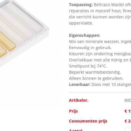
Toepassing:
Beltraco
Waskit of
reparaties in massief hout, fine
die verricht kunnen worden zij
oppervlakte.
Eigenschappen:
Mix van minerale wassen, ingek
Eenvoudig in gebruik.
Kleuren zijn onderling mengba
Overlakbaar met alle König en B
Smeltpunt bij 74°C.
Beperkt warmtebestendig.
Alleen binnen te gebruiken.
Leverbaar:
Doos met 10 stange
Artikelnr.
80
Prijs
€ 1
Consumenten prijs
€ 
Aantal