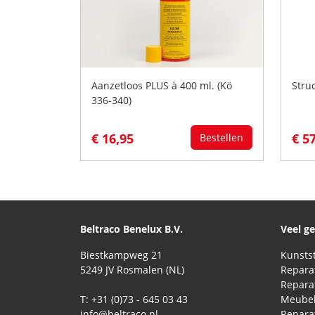
Aanzetloos PLUS à 400 ml. (Kö
Stru
336-340)
€ 16,95
€ 5
Bestellen
Beltraco Benelux B.V.
Veel g
Biestkampweg 21
5249 JV Rosmalen (NL)
T: +31 (0)73 - 645 03 43
Meubel
info@beltraco.nl
Repara