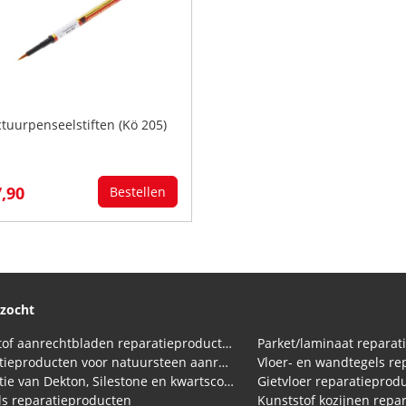
ctuurpenseelstiften (Kö 205)
7,90
Bestellen
ezocht
Kunststof aanrechtbladen reparatieproducten (HPL en Volkern)
Parket/laminaat reparat
Reparatieproducten voor natuursteen aanrechtblad
Vloer- en wandtegels re
Reparatie van Dekton, Silestone en kwartscomposiet aanrechtbladen
Gietvloer reparatieprod
s reparatieproducten
Kunststof kozijnen repa