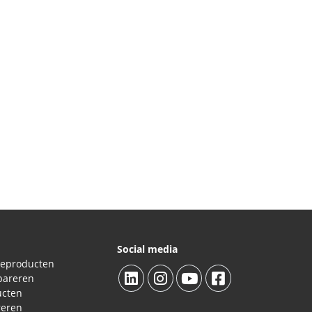
Social media
ieproducten
pareren
ucten
reren