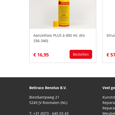
Aanzetloos PLUS à 400 ml. (Kö
Stru
336-340)
€ 16,95
€ 5
Bestellen
Beltraco Benelux B.V.
Veel g
Biestkampweg 21
5249 JV Rosmalen (NL)
T: +31 (0)73 - 645 03 43
Meubel