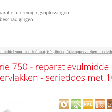
paratie- en reinigingsoplossingen
ebeschadigingen
lmiddel voor massief hout, HPL, fineer, folie oppervlakken - seried
ie 750 - reparatievulmiddel
pervlakken - seriedoos met 10