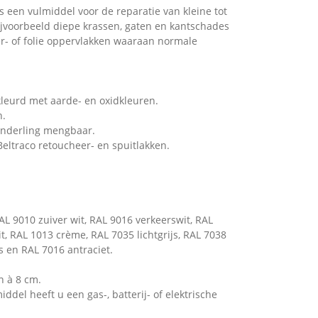
s een vulmiddel voor de reparatie van kleine tot
ijvoorbeeld diepe krassen, gaten en kantschades
eer- of folie oppervlakken waaraan normale
leurd met aarde- en oxidkleuren.
n.
onderling mengbaar.
eltraco retoucheer- en spuitlakken.
AL 9010 zuiver wit, RAL 9016 verkeerswit, RAL
t, RAL 1013 crème, RAL 7035 lichtgrijs, RAL 7038
s en RAL 7016 antraciet.
 à 8 cm.
ddel heeft u een gas-, batterij- of elektrische