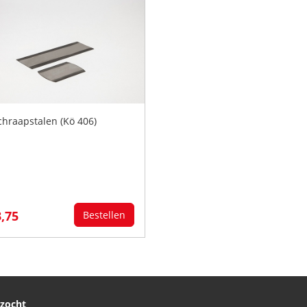
chraapstalen (Kö 406)
3,75
Bestellen
ezocht