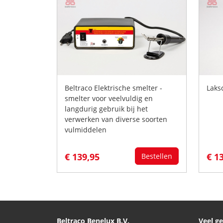
Beltraco Elektrische smelter -
Laks
smelter voor veelvuldig en
langdurig gebruik bij het
verwerken van diverse soorten
vulmiddelen
€ 139,95
€ 1
Bestellen
Beltraco Benelux B.V.
Veel g