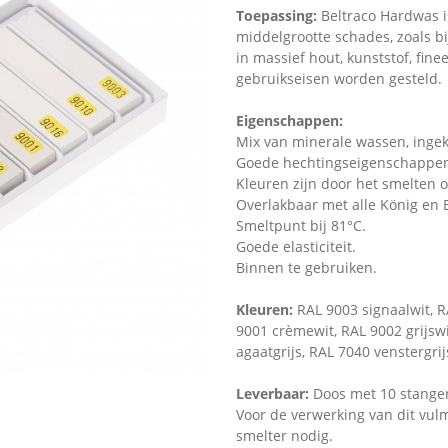
Toepassing:
Beltraco
Hardwas i
middelgrootte schades, zoals b
in massief hout, kunststof, fin
gebruikseisen worden gesteld.
Eigenschappen:
Mix van minerale wassen, ingek
Goede hechtingseigenschappe
Kleuren zijn door het smelten 
Overlakbaar met alle König en B
Smeltpunt bij 81°C.
Goede elasticiteit.
Binnen te gebruiken.
Kleuren:
RAL 9003 signaalwit, R
9001 crèmewit, RAL 9002 grijswi
agaatgrijs, RAL 7040 venstergrij
Leverbaar:
Doos met 10 stangen
Voor de verwerking van dit vulmi
smelter nodig.