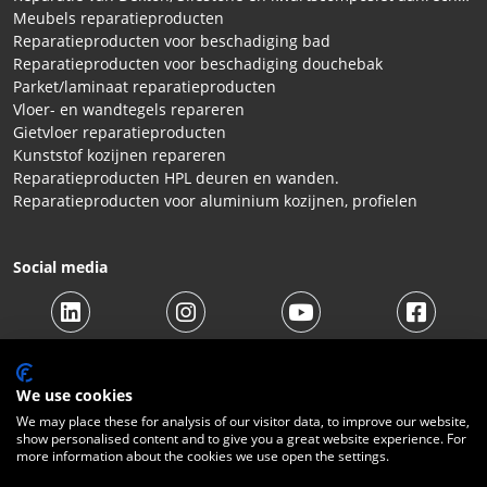
Meubels reparatieproducten
Reparatieproducten voor beschadiging bad
Reparatieproducten voor beschadiging douchebak
Parket/laminaat reparatieproducten
Vloer- en wandtegels repareren
Gietvloer reparatieproducten
Kunststof kozijnen repareren
Reparatieproducten HPL deuren en wanden.
Reparatieproducten voor aluminium kozijnen, profielen
Social media
We use cookies
We may place these for analysis of our visitor data, to improve our website,
show personalised content and to give you a great website experience. For
© 2026 Beltraco Benelux B.V. |
Algemene voorwaarden
|
more information about the cookies we use open the settings.
Privacy Statement
|
Cookies
|
Herroepingsrecht
|