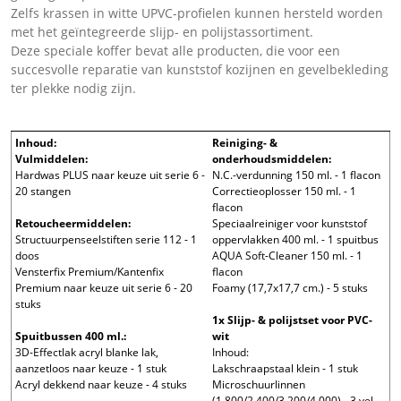
Zelfs krassen in witte UPVC-profielen kunnen hersteld worden
met het geïntegreerde slijp- en polijstassortiment.
Deze speciale koffer bevat alle producten, die voor een
succesvolle reparatie van kunststof kozijnen en gevelbekleding
ter plekke nodig zijn.
Inhoud:
Reiniging- &
Vulmiddelen:
onderhoudsmiddelen:
Hardwas PLUS naar keuze uit serie 6 -
N.C.-verdunning 150 ml. - 1 flacon
20 stangen
Correctieoplosser 150 ml. - 1
flacon
Retoucheermiddelen:
Speciaalreiniger voor kunststof
Structuurpenseelstiften serie 112 - 1
oppervlakken 400 ml. - 1 spuitbus
doos
AQUA Soft-Cleaner 150 ml. - 1
Vensterfix Premium/Kantenfix
flacon
Premium naar keuze uit serie 6 - 20
Foamy (17,7x17,7 cm.) - 5 stuks
stuks
1x Slijp- & polijstset voor PVC-
Spuitbussen 400 ml.:
wit
3D-Effectlak acryl blanke lak,
Inhoud:
aanzetloos naar keuze - 1 stuk
Lakschraapstaal klein - 1 stuk
Acryl dekkend naar keuze - 4 stuks
Microschuurlinnen
(1.800/2.400/3.200/4.000) - 3 vel