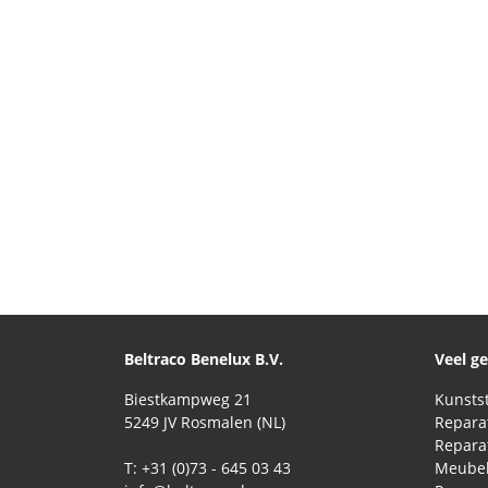
Beltraco Benelux B.V.
Veel g
Biestkampweg 21
5249 JV Rosmalen (NL)
T: +31 (0)73 - 645 03 43
Meubel