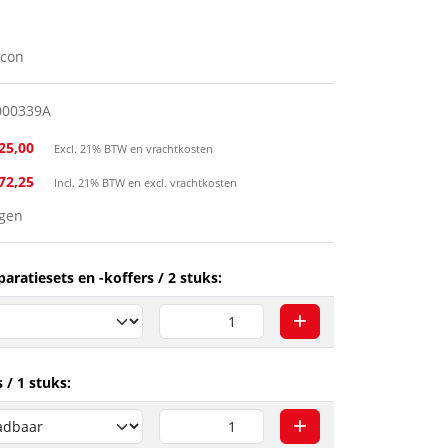
acon
000339A
25,00
Excl. 21% BTW en vrachtkosten
272,25
Incl. 21% BTW en excl. vrachtkosten
agen
aratiesets en -koffers / 2 stuks:
 / 1 stuks: