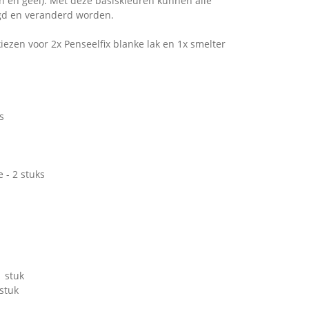
n en geel). Met deze basiskleuren kunnen alle
d en veranderd worden.
kiezen voor 2x Penseelfix blanke lak en 1x smelter
s
 - 2 stuks
1 stuk
 stuk