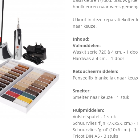
basiskleuren (rood, blauw, groe
houtkleuren naar wens gemeng
U kunt in deze reparatiekoffer 
naar keuze.
Inhoud:
Vulmiddelen:
Waskit serie 720 à 4 cm. - 1 doo
Hardwas à 4 cm. - 1 doos
Retoucheermiddelen:
Penseelfix blanke lak naar keuze
Smelter:
Smelter naar keuze - 1 stuk
Hulpmiddelen:
Vulstofspatel - 1 stuk
Schuurvlies 'fijn' (7½x5½ cm.) - 
Schuurvlies 'grof' (10x6 cm.) - 1
Tricot DIN A5 - 3 stuks