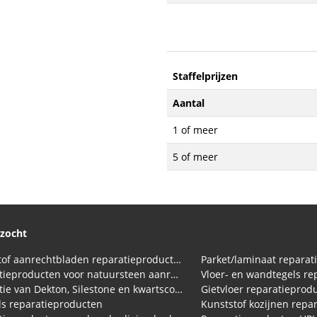
Staffelprijzen
Aantal
1 of meer
5 of meer
ezocht
Kunststof aanrechtbladen reparatieproducten (HPL en Volkern)
Parket/laminaat reparat
Reparatieproducten voor natuursteen aanrechtblad
Vloer- en wandtegels re
Reparatie van Dekton, Silestone en kwartscomposiet aanrechtbladen
Gietvloer reparatieprod
s reparatieproducten
Kunststof kozijnen repa