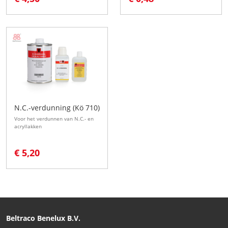
N.C.-verdunning (Kö 710)
Voor het verdunnen van N.C.- en
acryllakken
€ 5,20
Beltraco Benelux B.V.