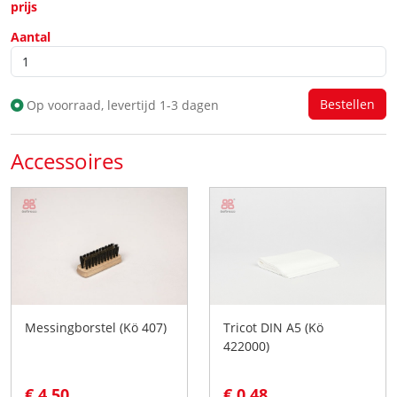
prijs
Aantal
Op voorraad, levertijd 1-3 dagen
Accessoires
Messingborstel (Kö 407)
Tricot DIN A5 (Kö
422000)
€ 4,50
€ 0,48