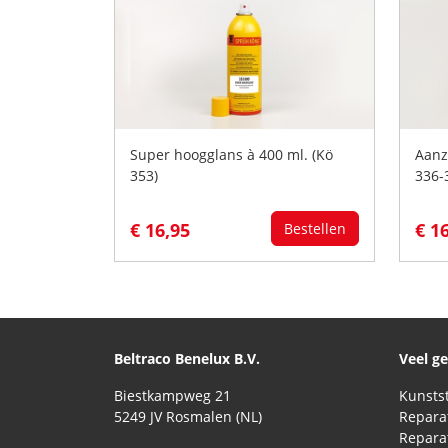
Super hoogglans à 400 ml. (Kö
Aanz
353)
336-
€ 16,95
€ 1
Bestellen
Beltraco Benelux B.V.
Veel g
Biestkampweg 21
5249 JV Rosmalen (NL)