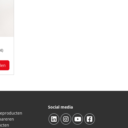
4)
len
Social media
ieproducten
pareren
ucten