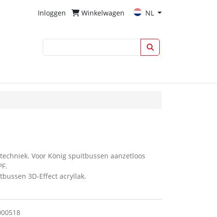
Inloggen
Winkelwagen
NL
ttechniek. Voor König spuitbussen aanzetloos
PF.
tbussen 3D-Effect acryllak.
000518