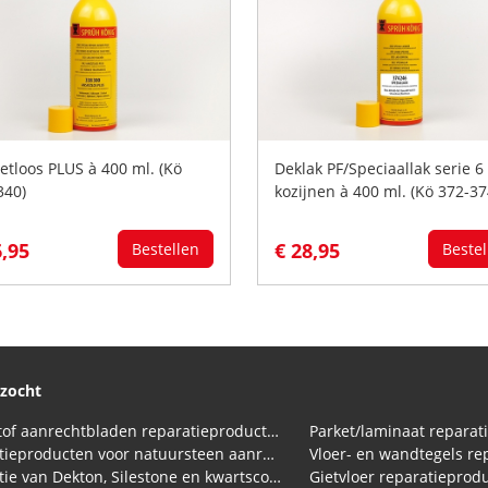
etloos PLUS à 400 ml. (Kö
Deklak PF/Speciaallak serie 6
340)
kozijnen à 400 ml. (Kö 372-37
6,95
€ 28,95
Bestellen
Bestel
ezocht
Kunststof aanrechtbladen reparatieproducten (HPL en Volkern)
Parket/laminaat reparat
Reparatieproducten voor natuursteen aanrechtblad
Vloer- en wandtegels re
Reparatie van Dekton, Silestone en kwartscomposiet aanrechtbladen
Gietvloer reparatieprod