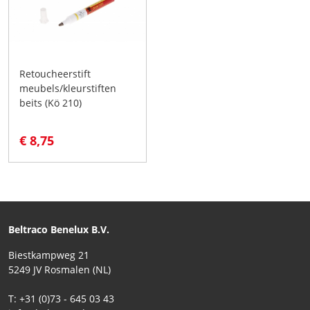
Retoucheerstift
meubels/kleurstiften
beits (Kö 210)
€ 8,75
Beltraco Benelux B.V.
Biestkampweg 21
5249 JV Rosmalen (NL)
T: +31 (0)73 - 645 03 43