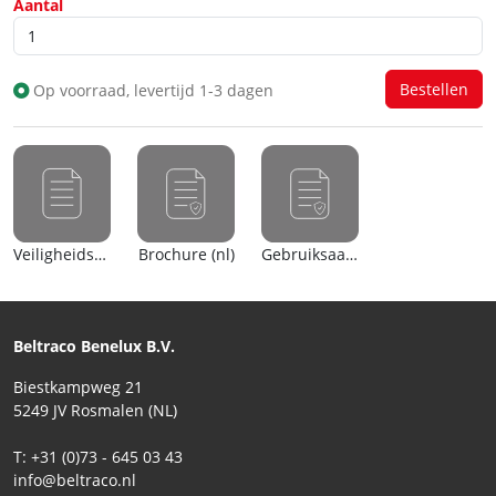
Aantal
Op voorraad, levertijd 1-3 dagen
Veiligheidsblad (nl)
Brochure (nl)
Gebruiksaanwijzing
Beltraco Benelux B.V.
Biestkampweg 21
5249 JV Rosmalen (NL)
T: +31 (0)73 - 645 03 43
info@beltraco.nl