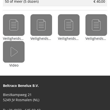
50 of meer (5 dozen)
€ 40,00
Veiligheidsblad (nl)
Veiligheidsblad (en)
Veiligheidsblad (nl)
Veiligheidsblad (en)
Video
Beltraco Benelux B.V.
Biestkampweg 21
5249 JV Rosmalen (NL)